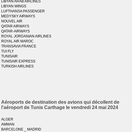
LIBYAN ARAB AIRLINES
LIBYAN WINGS
LUFTHANSA PASSENGER
MEDYSKY AIRWAYS
NOUVEL AIR
QATAR AIRWAYS
QATAR-AIRWAYS
ROYAL JORDANIAN AIRLINES
ROYAL AIR MAROC
TRANSAVIA FRANCE
TUI FLY
TUNISAIR
TUNISAIR EXPRESS
TURKISH AIRLINES
Aéroports de destination des avions qui décollent de
l'aéroport de Tunis Carthage le vendredi 24 mai 2024
ALGER
AMMAN
BARCELONE _ MADRID