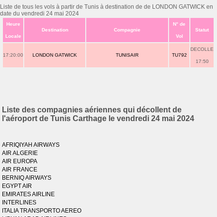
Liste de tous les vols à partir de Tunis à destination de de LONDON GATWICK en
date du vendredi 24 mai 2024
Heure
N° de
Destination
Compagnie
Statut
Locale
Vol
DECOLLE
17:20:00
LONDON GATWICK
TUNISAIR
TU792
17:50
Liste des compagnies aériennes qui décollent de
l'aéroport de Tunis Carthage le vendredi 24 mai 2024
AFRIQIYAH AIRWAYS
AIR ALGERIE
AIR EUROPA
AIR FRANCE
BERNIQ AIRWAYS
EGYPT AIR
EMIRATES AIRLINE
INTERLINES
ITALIA TRANSPORTO AEREO