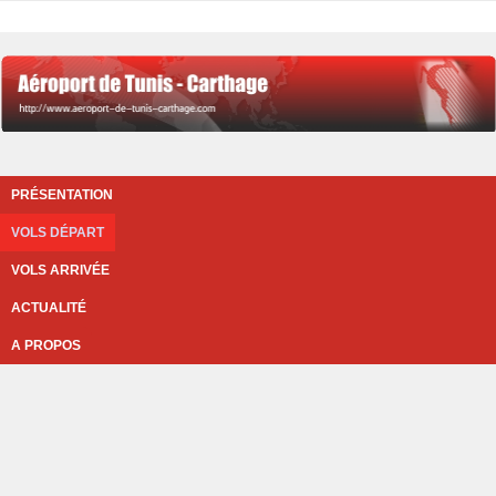
PRÉSENTATION
VOLS DÉPART
VOLS ARRIVÉE
ACTUALITÉ
A PROPOS