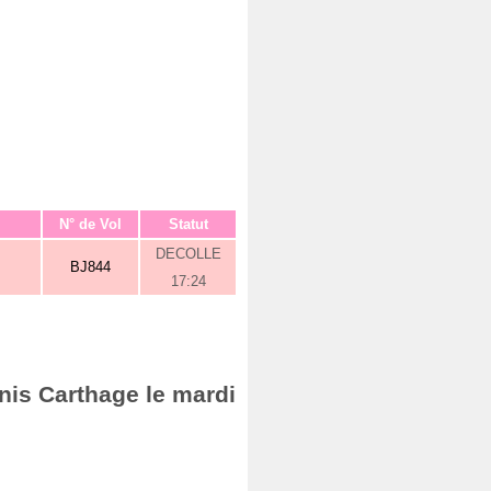
N° de Vol
Statut
DECOLLE
BJ844
17:24
nis Carthage le mardi