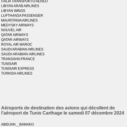
ITALIA TRANSPORTO AEREO
LIBYAN ARAB AIRLINES
LIBYAN WINGS
LUFTHANSA PASSENGER
MAURITANIA AIRLINES
MEDYSKY AIRWAYS
NOUVEL AIR
QATAR AIRWAYS
QATAR-AIRWAYS
ROYAL AIR MAROC
SAUDI ARABIAN AIRLINES
SAUDI-ARABIAN-AIRLINES
TRANSAVIA FRANCE
TUNISAIR
TUNISAIR EXPRESS
TURKISH AIRLINES
Aéroports de destination des avions qui décollent de
l'aéroport de Tunis Carthage le samedi 07 décembre 2024
ABIDJAN _ BAMAKO