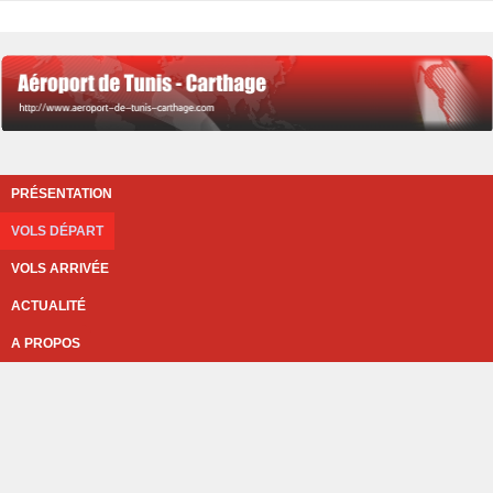
PRÉSENTATION
VOLS DÉPART
VOLS ARRIVÉE
ACTUALITÉ
A PROPOS