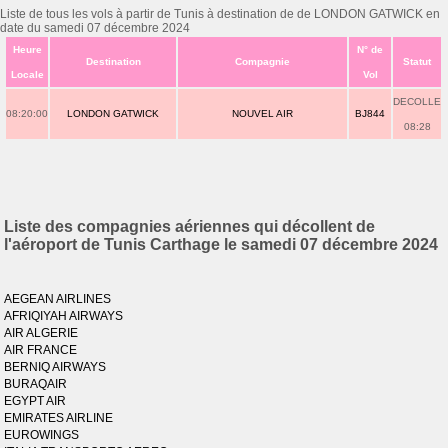
Liste de tous les vols à partir de Tunis à destination de de LONDON GATWICK en
date du samedi 07 décembre 2024
Heure
N° de
Destination
Compagnie
Statut
Locale
Vol
DECOLLE
08:20:00
LONDON GATWICK
NOUVEL AIR
BJ844
08:28
Liste des compagnies aériennes qui décollent de
l'aéroport de Tunis Carthage le samedi 07 décembre 2024
AEGEAN AIRLINES
AFRIQIYAH AIRWAYS
AIR ALGERIE
AIR FRANCE
BERNIQ AIRWAYS
BURAQAIR
EGYPT AIR
EMIRATES AIRLINE
EUROWINGS