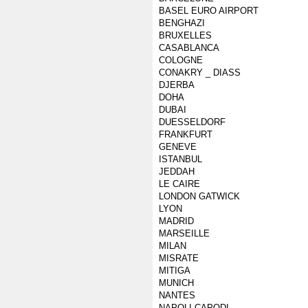
BASEL EURO AIRPORT
BENGHAZI
BRUXELLES
CASABLANCA
COLOGNE
CONAKRY _ DIASS
DJERBA
DOHA
DUBAI
DUESSELDORF
FRANKFURT
GENEVE
ISTANBUL
JEDDAH
LE CAIRE
LONDON GATWICK
LYON
MADRID
MARSEILLE
MILAN
MISRATE
MITIGA
MUNICH
NANTES
NAPOLI CAPODI