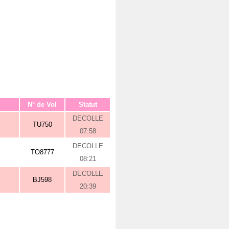
N° de Vol
Statut
DECOLLE
TU750
07:58
DECOLLE
TO8777
08:21
DECOLLE
BJ598
20:39