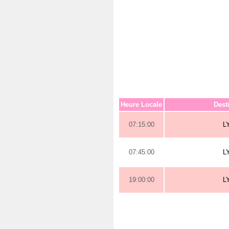
Heure Locale
Dest
07:15:00
L
07:45:00
L
19:00:00
L