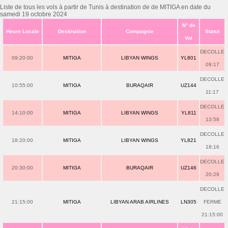
Liste de tous les vols à partir de Tunis à destination de de MITIGA en date du
samedi 19 octobre 2024
N° de
Heure Locale
Destination
Compagnie
Statut
Vol
DECOLLE
09:20:00
MITIGA
LIBYAN WINGS
YL801
09:17
DECOLLE
10:55:00
MITIGA
BURAQAIR
UZ144
11:17
DECOLLE
14:10:00
MITIGA
LIBYAN WINGS
YL811
13:58
DECOLLE
18:20:00
MITIGA
LIBYAN WINGS
YL821
18:16
DECOLLE
20:30:00
MITIGA
BURAQAIR
UZ146
20:29
DECOLLE
21:15:00
MITIGA
LIBYAN ARAB AIRLINES
LN305
FERME
21:15:00