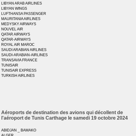
LIBYAN ARAB AIRLINES
LIBYAN WINGS
LUFTHANSA PASSENGER
MAURITANIA AIRLINES
MEDYSKY AIRWAYS
NOUVEL AIR
QATAR AIRWAYS
QATAR-AIRWAYS
ROYAL AIR MAROC
SAUDI ARABIAN AIRLINES
SAUDI-ARABIAN-AIRLINES
TRANSAVIA FRANCE
TUNISAIR
TUNISAIR EXPRESS
TURKISH AIRLINES
Aéroports de destination des avions qui décollent de
l'aéroport de Tunis Carthage le samedi 19 octobre 2024
ABIDJAN _ BAMAKO
ALGER