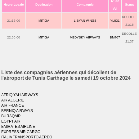
N° de
Heure Locale
Destination
Compagnie
Statut
Vol
DECOLLE
21:15:00
MITIGA
LIBYAN WINGS
YL831
21:16
DECOLLE
22:00:00
MITIGA
MEDYSKY AIRWAYS
BM407
21:37
Liste des compagnies aériennes qui décollent de
l'aéroport de Tunis Carthage le samedi 19 octobre 2024
AFRIQIYAH AIRWAYS
AIR ALGERIE
AIR FRANCE
BERNIQ AIRWAYS
BURAQAIR
EGYPT AIR
EMIRATES AIRLINE
EXPRESS AIR CARGO
ITALIA TRANSPORTO AEREO