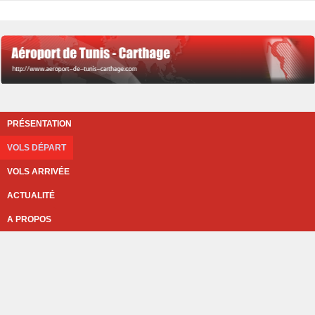
PRÉSENTATION
VOLS DÉPART
VOLS ARRIVÉE
ACTUALITÉ
A PROPOS