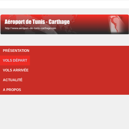
PRÉSENTATION
VOLS DÉPART
VOLS ARRIVÉE
ACTUALITÉ
A PROPOS