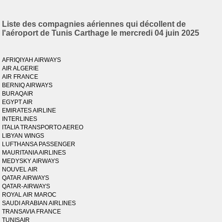
Liste des compagnies aériennes qui décollent de
l'aéroport de Tunis Carthage le mercredi 04 juin 2025
AFRIQIYAH AIRWAYS
AIR ALGERIE
AIR FRANCE
BERNIQ AIRWAYS
BURAQAIR
EGYPT AIR
EMIRATES AIRLINE
INTERLINES
ITALIA TRANSPORTO AEREO
LIBYAN WINGS
LUFTHANSA PASSENGER
MAURITANIA AIRLINES
MEDYSKY AIRWAYS
NOUVEL AIR
QATAR AIRWAYS
QATAR-AIRWAYS
ROYAL AIR MAROC
SAUDI ARABIAN AIRLINES
TRANSAVIA FRANCE
TUNISAIR