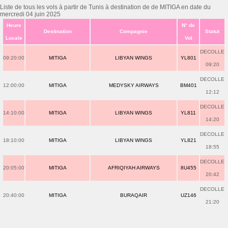
Liste de tous les vols à partir de Tunis à destination de de MITIGA en date du
mercredi 04 juin 2025
Heure
N° de
Destination
Compagnie
Statut
Locale
Vol
DECOLLE
09:20:00
MITIGA
LIBYAN WINGS
YL801
09:20
DECOLLE
12:00:00
MITIGA
MEDYSKY AIRWAYS
BM401
12:12
DECOLLE
14:10:00
MITIGA
LIBYAN WINGS
YL811
14:20
DECOLLE
18:10:00
MITIGA
LIBYAN WINGS
YL821
18:55
DECOLLE
20:05:00
MITIGA
AFRIQIYAH AIRWAYS
8U455
20:42
DECOLLE
20:40:00
MITIGA
BURAQAIR
UZ146
21:20