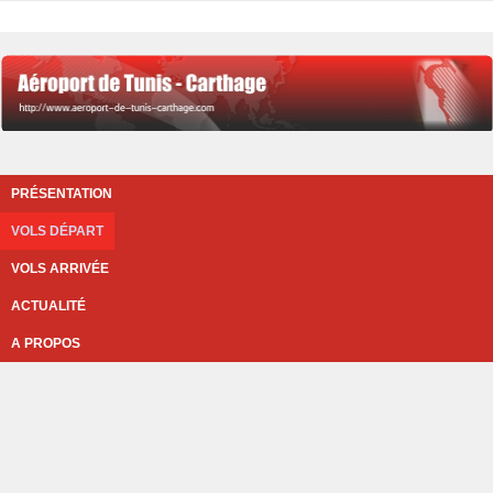
PRÉSENTATION
VOLS DÉPART
VOLS ARRIVÉE
ACTUALITÉ
A PROPOS