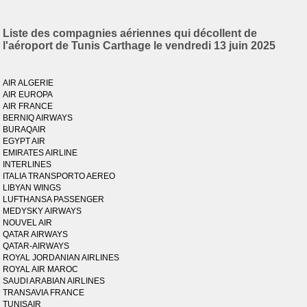
Liste des compagnies aériennes qui décollent de
l'aéroport de Tunis Carthage le vendredi 13 juin 2025
AIR ALGERIE
AIR EUROPA
AIR FRANCE
BERNIQ AIRWAYS
BURAQAIR
EGYPT AIR
EMIRATES AIRLINE
INTERLINES
ITALIA TRANSPORTO AEREO
LIBYAN WINGS
LUFTHANSA PASSENGER
MEDYSKY AIRWAYS
NOUVEL AIR
QATAR AIRWAYS
QATAR-AIRWAYS
ROYAL JORDANIAN AIRLINES
ROYAL AIR MAROC
SAUDI ARABIAN AIRLINES
TRANSAVIA FRANCE
TUNISAIR