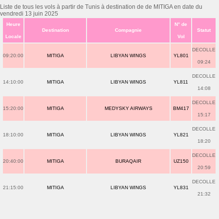
Liste de tous les vols à partir de Tunis à destination de de MITIGA en date du
vendredi 13 juin 2025
Heure
N° de
Destination
Compagnie
Statut
Locale
Vol
DECOLLE
09:20:00
MITIGA
LIBYAN WINGS
YL801
09:24
DECOLLE
14:10:00
MITIGA
LIBYAN WINGS
YL811
14:08
DECOLLE
15:20:00
MITIGA
MEDYSKY AIRWAYS
BM417
15:17
DECOLLE
18:10:00
MITIGA
LIBYAN WINGS
YL821
18:20
DECOLLE
20:40:00
MITIGA
BURAQAIR
UZ150
20:59
DECOLLE
21:15:00
MITIGA
LIBYAN WINGS
YL831
21:32