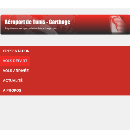
PRÉSENTATION
VOLS DÉPART
VOLS ARRIVÉE
ACTUALITÉ
A PROPOS