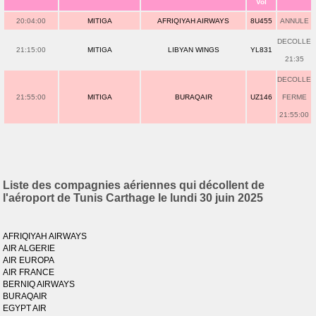
Vol
20:04:00
MITIGA
AFRIQIYAH AIRWAYS
8U455
ANNULE
DECOLLE
21:15:00
MITIGA
LIBYAN WINGS
YL831
21:35
DECOLLE
21:55:00
MITIGA
BURAQAIR
UZ146
FERME
21:55:00
Liste des compagnies aériennes qui décollent de
l'aéroport de Tunis Carthage le lundi 30 juin 2025
AFRIQIYAH AIRWAYS
AIR ALGERIE
AIR EUROPA
AIR FRANCE
BERNIQ AIRWAYS
BURAQAIR
EGYPT AIR