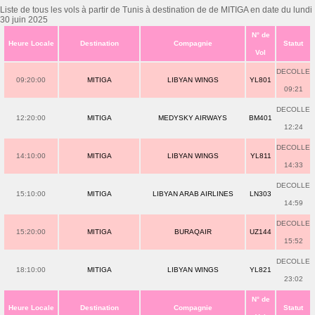
Liste de tous les vols à partir de Tunis à destination de de MITIGA en date du lundi
30 juin 2025
N° de
Heure Locale
Destination
Compagnie
Statut
Vol
DECOLLE
09:20:00
MITIGA
LIBYAN WINGS
YL801
09:21
DECOLLE
12:20:00
MITIGA
MEDYSKY AIRWAYS
BM401
12:24
DECOLLE
14:10:00
MITIGA
LIBYAN WINGS
YL811
14:33
DECOLLE
15:10:00
MITIGA
LIBYAN ARAB AIRLINES
LN303
14:59
DECOLLE
15:20:00
MITIGA
BURAQAIR
UZ144
15:52
DECOLLE
18:10:00
MITIGA
LIBYAN WINGS
YL821
23:02
N° de
Heure Locale
Destination
Compagnie
Statut