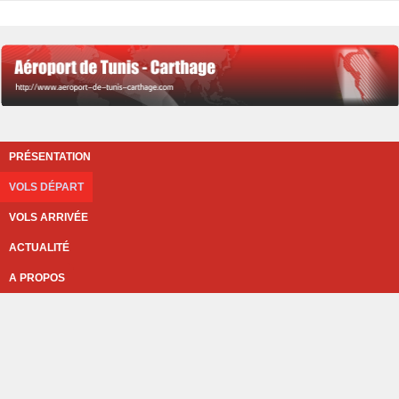
PRÉSENTATION
VOLS DÉPART
VOLS ARRIVÉE
ACTUALITÉ
A PROPOS