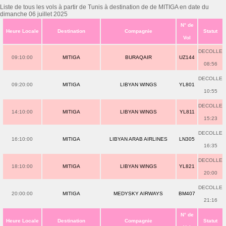
Liste de tous les vols à partir de Tunis à destination de de MITIGA en date du
dimanche 06 juillet 2025
N° de
Heure Locale
Destination
Compagnie
Statut
Vol
DECOLLE
09:10:00
MITIGA
BURAQAIR
UZ144
08:56
DECOLLE
09:20:00
MITIGA
LIBYAN WINGS
YL801
10:55
DECOLLE
14:10:00
MITIGA
LIBYAN WINGS
YL811
15:23
DECOLLE
16:10:00
MITIGA
LIBYAN ARAB AIRLINES
LN305
16:35
DECOLLE
18:10:00
MITIGA
LIBYAN WINGS
YL821
20:00
DECOLLE
20:00:00
MITIGA
MEDYSKY AIRWAYS
BM407
21:16
N° de
Heure Locale
Destination
Compagnie
Statut