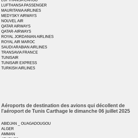
LUFTHANSA CARGO
LUFTHANSA PASSENGER
MAURITANIA AIRLINES
MEDYSKY AIRWAYS
NOUVEL AIR
QATAR AIRWAYS
QATAR-AIRWAYS
ROYAL JORDANIAN AIRLINES
ROYAL AIR MAROC
SAUDI ARABIAN AIRLINES
TRANSAVIA FRANCE
TUNISAIR
TUNISAIR EXPRESS
TURKISH AIRLINES
Aéroports de destination des avions qui décollent de
l'aéroport de Tunis Carthage le dimanche 06 juillet 2025
ABIDJAN _ OUAGADOUGOU
ALGER
AMMAN