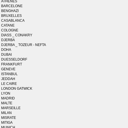
ATHENES
BARCELONE
BENGHAZI
BRUXELLES
CASABLANCA
CATANE
COLOGNE
DIASS _ CONAKRY
DJERBA
DJERBA _ TOZEUR - NEFTA
DOHA
DUBAI
DUESSELDORF
FRANKFURT
GENEVE
ISTANBUL
JEDDAH
LE CAIRE
LONDON GATWICK
LYON
MADRID
MALTE
MARSEILLE
MILAN
MISRATE
MITIGA
MUNICH