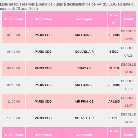
Liste de tous les vols à partir de Tunis à destination de de PARIS CDG en date du
mercredi 20 août 2025
N° de
Heure Locale
Destination
Compagnie
Statut
Vol
DECOLLE
05:30:00
PARIS CDG
AIR FRANCE
AF1385
06:28
DECOLLE
06:45:00
PARIS CDG
NOUVEL AIR
BJ510
07:25
DECOLLE
08:10:00
PARIS CDG
TUNISAIR
TU718
20:09
DECOLLE
09:50:00
PARIS CDG
AIR FRANCE
AF1085
11:07
DECOLLE
11:50:00
PARIS CDG
AIR FRANCE
AF1285
12:47
DECOLLE
14:00:00
PARIS CDG
NOUVEL AIR
BJ730
14:53
N° de
Heure Locale
Destination
Compagnie
Statut