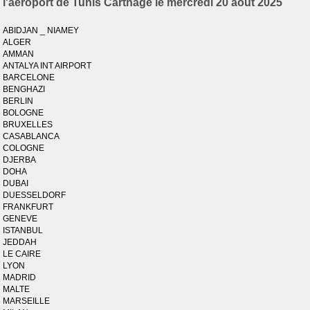
l'aéroport de Tunis Carthage le mercredi 20 août 2025
ABIDJAN _ NIAMEY
ALGER
AMMAN
ANTALYA INT AIRPORT
BARCELONE
BENGHAZI
BERLIN
BOLOGNE
BRUXELLES
CASABLANCA
COLOGNE
DJERBA
DOHA
DUBAI
DUESSELDORF
FRANKFURT
GENEVE
ISTANBUL
JEDDAH
LE CAIRE
LYON
MADRID
MALTE
MARSEILLE