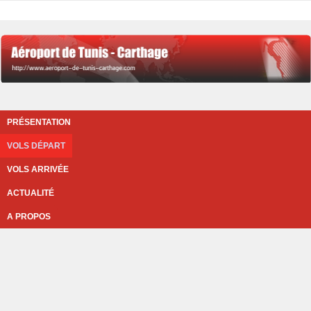
PRÉSENTATION
VOLS DÉPART
VOLS ARRIVÉE
ACTUALITÉ
A PROPOS