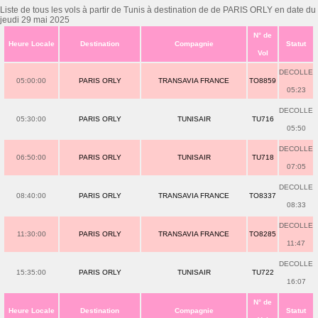
Liste de tous les vols à partir de Tunis à destination de de PARIS ORLY en date du
jeudi 29 mai 2025
N° de
Heure Locale
Destination
Compagnie
Statut
Vol
DECOLLE
05:00:00
PARIS ORLY
TRANSAVIA FRANCE
TO8859
05:23
DECOLLE
05:30:00
PARIS ORLY
TUNISAIR
TU716
05:50
DECOLLE
06:50:00
PARIS ORLY
TUNISAIR
TU718
07:05
DECOLLE
08:40:00
PARIS ORLY
TRANSAVIA FRANCE
TO8337
08:33
DECOLLE
11:30:00
PARIS ORLY
TRANSAVIA FRANCE
TO8285
11:47
DECOLLE
15:35:00
PARIS ORLY
TUNISAIR
TU722
16:07
N° de
Heure Locale
Destination
Compagnie
Statut