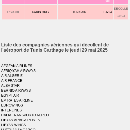
Vol
DECOLLE
17:44:00
PARIS ORLY
TUNISAIR
TU724
19:03
Liste des compagnies aériennes qui décollent de
l'aéroport de Tunis Carthage le jeudi 29 mai 2025
AEGEAN AIRLINES
AFRIQIYAH AIRWAYS
AIR ALGERIE
AIR FRANCE
ALBA STAR
BERNIQ AIRWAYS
EGYPT AIR
EMIRATES AIRLINE
EUROWINGS
INTERLINES
ITALIA TRANSPORTO AEREO
LIBYAN ARAB AIRLINES
LIBYAN WINGS