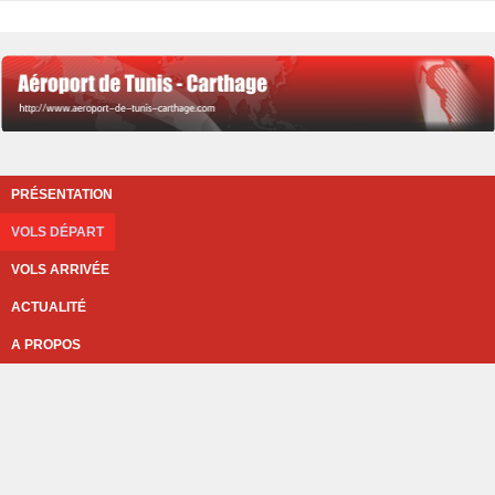
PRÉSENTATION
VOLS DÉPART
VOLS ARRIVÉE
ACTUALITÉ
A PROPOS