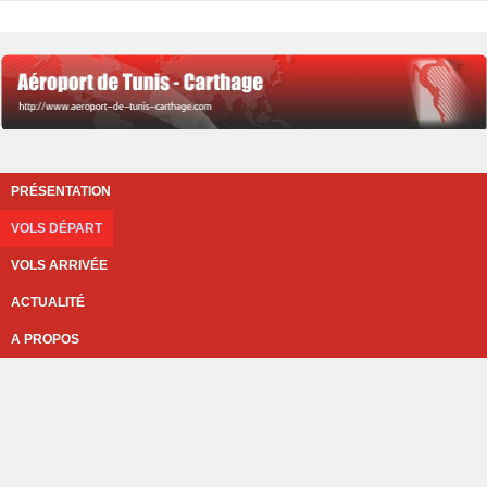
PRÉSENTATION
VOLS DÉPART
VOLS ARRIVÉE
ACTUALITÉ
A PROPOS