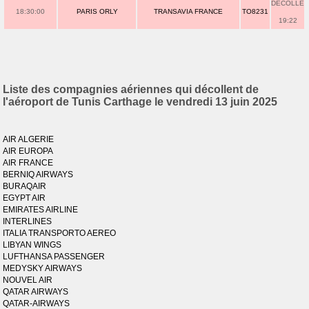
DECOLLE
18:30:00
PARIS ORLY
TRANSAVIA FRANCE
TO8231
19:22
Liste des compagnies aériennes qui décollent de
l'aéroport de Tunis Carthage le vendredi 13 juin 2025
AIR ALGERIE
AIR EUROPA
AIR FRANCE
BERNIQ AIRWAYS
BURAQAIR
EGYPT AIR
EMIRATES AIRLINE
INTERLINES
ITALIA TRANSPORTO AEREO
LIBYAN WINGS
LUFTHANSA PASSENGER
MEDYSKY AIRWAYS
NOUVEL AIR
QATAR AIRWAYS
QATAR-AIRWAYS