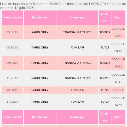
Liste de tous les vols à partir de Tunis à destination de de PARIS ORLY en date du
vendredi 13 juin 2025
N° de
Heure Locale
Destination
Compagnie
Statut
Vol
DECOLLE
05:00:00
PARIS ORLY
TRANSAVIA FRANCE
TO8859
04:59
DECOLLE
08:10:00
PARIS ORLY
TUNISAIR
TU718
08:18
DECOLLE
09:00:00
PARIS ORLY
TRANSAVIA FRANCE
TO8337
09:15
DECOLLE
11:25:00
PARIS ORLY
TRANSAVIA FRANCE
TO8285
11:47
15:34:00
PARIS ORLY
TUNISAIR
TU722
ANNULE
DECOLLE
17:25:00
PARIS ORLY
TUNISAIR
TU724
19:00
N° de
Heure Locale
Destination
Compagnie
Statut
Vol