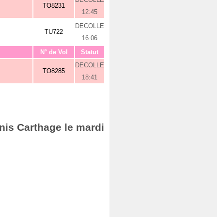
TO8231
12:45
DECOLLE
TU722
16:06
N° de Vol
Statut
DECOLLE
TO8285
18:41
nis Carthage le mardi