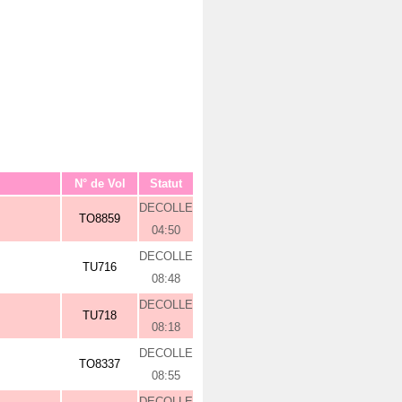
N° de Vol
Statut
DECOLLE
TO8859
04:50
DECOLLE
TU716
08:48
DECOLLE
TU718
08:18
DECOLLE
TO8337
08:55
DECOLLE