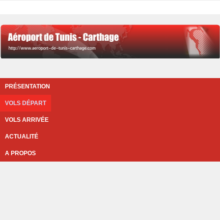
PRÉSENTATION
VOLS DÉPART
VOLS ARRIVÉE
ACTUALITÉ
A PROPOS