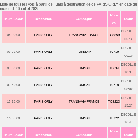
Liste de tous les vols à partir de Tunis à destination de de PARIS ORLY en date du
mercredi 16 juillet 2025
N° de
Heure Locale
Destination
Compagnie
Statut
Vol
DECOLLE
05:00:00
PARIS ORLY
TRANSAVIA FRANCE
TO8859
05:12
DECOLLE
05:55:00
PARIS ORLY
TUNISAIR
TU716
06:10
DECOLLE
07:00:00
PARIS ORLY
TUNISAIR
TU634
10:37
DECOLLE
07:50:00
PARIS ORLY
TUNISAIR
TU718
08:00
DECOLLE
15:15:00
PARIS ORLY
TRANSAVIA FRANCE
TO8223
15:27
DECOLLE
15:35:00
PARIS ORLY
TUNISAIR
TU722
16:47
N° de
Heure Locale
Destination
Compagnie
Statut