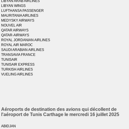
LIBYAN ARAB AIRLINES
LIBYAN WINGS
LUFTHANSA PASSENGER
MAURITANIA AIRLINES
MEDYSKY AIRWAYS
NOUVEL AIR
QATAR AIRWAYS
QATAR-AIRWAYS
ROYAL JORDANIAN AIRLINES
ROYAL AIR MAROC
SAUDI ARABIAN AIRLINES
TRANSAVIA FRANCE
TUNISAIR
TUNISAIR EXPRESS
TURKISH AIRLINES
VUELING AIRLINES
Aéroports de destination des avions qui décollent de
l'aéroport de Tunis Carthage le mercredi 16 juillet 2025
ABIDJAN