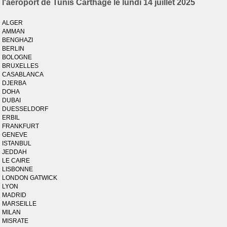
l'aéroport de Tunis Carthage le lundi 14 juillet 2025
ALGER
AMMAN
BENGHAZI
BERLIN
BOLOGNE
BRUXELLES
CASABLANCA
DJERBA
DOHA
DUBAI
DUESSELDORF
ERBIL
FRANKFURT
GENEVE
ISTANBUL
JEDDAH
LE CAIRE
LISBONNE
LONDON GATWICK
LYON
MADRID
MARSEILLE
MILAN
MISRATE