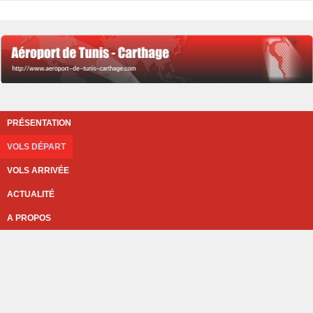
PRÉSENTATION
VOLS DÉPART
VOLS ARRIVÉE
ACTUALITÉ
A PROPOS