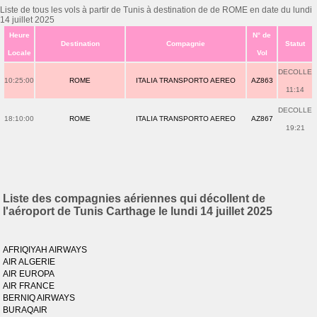
Liste de tous les vols à partir de Tunis à destination de de ROME en date du lundi
14 juillet 2025
Heure
N° de
Destination
Compagnie
Statut
Locale
Vol
DECOLLE
10:25:00
ROME
ITALIA TRANSPORTO AEREO
AZ863
11:14
DECOLLE
18:10:00
ROME
ITALIA TRANSPORTO AEREO
AZ867
19:21
Liste des compagnies aériennes qui décollent de
l'aéroport de Tunis Carthage le lundi 14 juillet 2025
AFRIQIYAH AIRWAYS
AIR ALGERIE
AIR EUROPA
AIR FRANCE
BERNIQ AIRWAYS
BURAQAIR