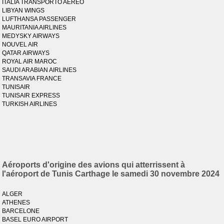
ITALIA TRANSPORTO AEREO
LIBYAN WINGS
LUFTHANSA PASSENGER
MAURITANIA AIRLINES
MEDYSKY AIRWAYS
NOUVEL AIR
QATAR AIRWAYS
ROYAL AIR MAROC
SAUDI ARABIAN AIRLINES
TRANSAVIA FRANCE
TUNISAIR
TUNISAIR EXPRESS
TURKISH AIRLINES
Aéroports d'origine des avions qui atterrissent à
l'aéroport de Tunis Carthage le samedi 30 novembre 2024
ALGER
ATHENES
BARCELONE
BASEL EURO AIRPORT