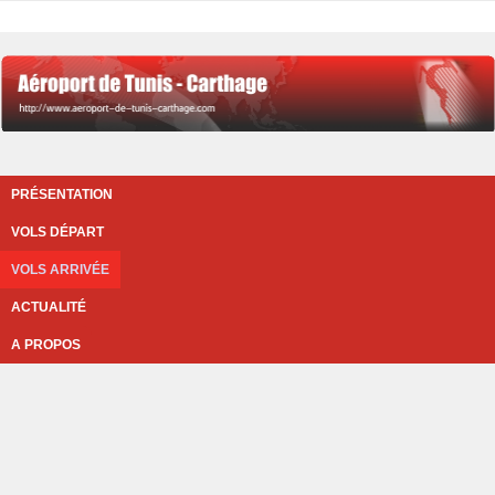
PRÉSENTATION
VOLS DÉPART
VOLS ARRIVÉE
ACTUALITÉ
A PROPOS