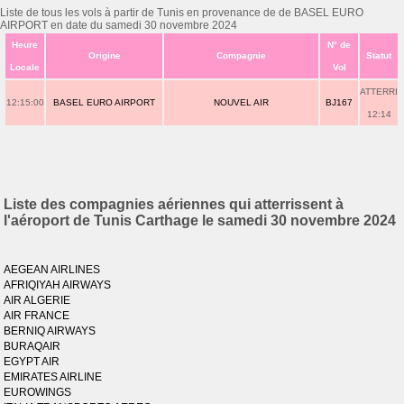
Liste de tous les vols à partir de Tunis en provenance de de BASEL EURO
AIRPORT en date du samedi 30 novembre 2024
Heure
N° de
Origine
Compagnie
Statut
Locale
Vol
ATTERRI
12:15:00
BASEL EURO AIRPORT
NOUVEL AIR
BJ167
12:14
Liste des compagnies aériennes qui atterrissent à
l'aéroport de Tunis Carthage le samedi 30 novembre 2024
AEGEAN AIRLINES
AFRIQIYAH AIRWAYS
AIR ALGERIE
AIR FRANCE
BERNIQ AIRWAYS
BURAQAIR
EGYPT AIR
EMIRATES AIRLINE
EUROWINGS