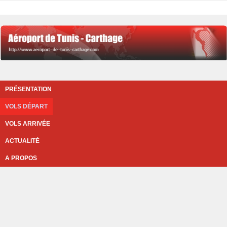
PRÉSENTATION
VOLS DÉPART
VOLS ARRIVÉE
ACTUALITÉ
A PROPOS