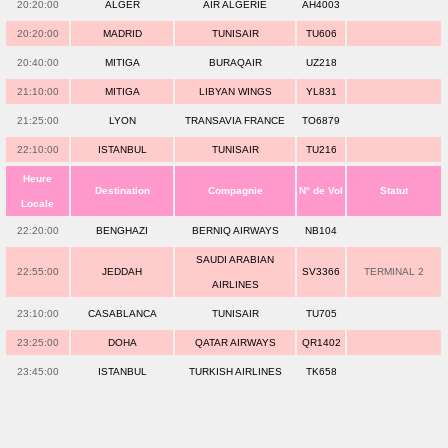
20:20:00
ALGER
AIR ALGERIE
AH4003
20:20:00
MADRID
TUNISAIR
TU606
20:40:00
MITIGA
BURAQAIR
UZ218
21:10:00
MITIGA
LIBYAN WINGS
YL831
21:25:00
LYON
TRANSAVIA FRANCE
TO6879
22:10:00
ISTANBUL
TUNISAIR
TU216
Heure
Destination
Compagnie
N° de Vol
Statut
Locale
22:20:00
BENGHAZI
BERNIQ AIRWAYS
NB104
SAUDI ARABIAN
22:55:00
JEDDAH
SV3366
TERMINAL 2
AIRLINES
23:10:00
CASABLANCA
TUNISAIR
TU705
23:25:00
DOHA
QATAR AIRWAYS
QR1402
23:45:00
ISTANBUL
TURKISH AIRLINES
TK658