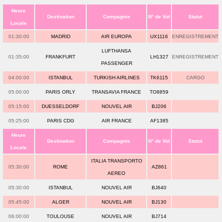
Heure
Destination
Compagnie
N° de Vol
Statut
Locale
01:30:00
MADRID
AIR EUROPA
UX1116
ENREGISTREMENT
LUFTHANSA
01:35:00
FRANKFURT
LH1327
ENREGISTREMENT
PASSENGER
04:00:00
ISTANBUL
TURKISH AIRLINES
TK6115
CARGO
05:00:00
PARIS ORLY
TRANSAVIA FRANCE
TO8859
05:15:00
DUESSELDORF
NOUVEL AIR
BJ206
05:25:00
PARIS CDG
AIR FRANCE
AF1385
Heure
Destination
Compagnie
N° de Vol
Statut
Locale
ITALIA TRANSPORTO
05:30:00
ROME
AZ861
AEREO
05:30:00
ISTANBUL
NOUVEL AIR
BJ640
05:45:00
ALGER
NOUVEL AIR
BJ130
06:00:00
TOULOUSE
NOUVEL AIR
BJ714