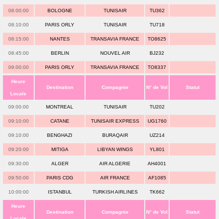
08:00:00
BOLOGNE
TUNISAIR
TU362
08:10:00
PARIS ORLY
TUNISAIR
TU718
08:15:00
NANTES
TRANSAVIA FRANCE
TO8625
08:45:00
BERLIN
NOUVEL AIR
BJ232
09:00:00
PARIS ORLY
TRANSAVIA FRANCE
TO8337
Heure
Destination
Compagnie
N° de Vol
Statut
Locale
09:00:00
MONTREAL
TUNISAIR
TU202
09:10:00
CATANE
TUNISAIR EXPRESS
UG1760
09:10:00
BENGHAZI
BURAQAIR
UZ214
09:20:00
MITIGA
LIBYAN WINGS
YL801
09:30:00
ALGER
AIR ALGERIE
AH4001
09:50:00
PARIS CDG
AIR FRANCE
AF1085
10:00:00
ISTANBUL
TURKISH AIRLINES
TK662
Heure
Destination
Compagnie
N° de Vol
Statut
Locale