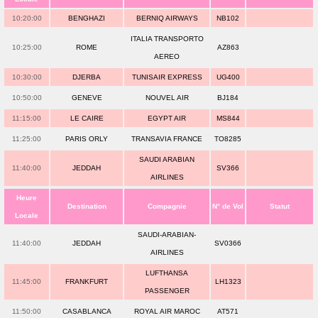
10:20:00
BENGHAZI
BERNIQ AIRWAYS
NB102
ITALIA TRANSPORTO
10:25:00
ROME
AZ863
AEREO
10:30:00
DJERBA
TUNISAIR EXPRESS
UG400
10:50:00
GENEVE
NOUVEL AIR
BJ184
11:15:00
LE CAIRE
EGYPT AIR
MS844
11:25:00
PARIS ORLY
TRANSAVIA FRANCE
TO8285
SAUDI ARABIAN
11:40:00
JEDDAH
SV366
AIRLINES
Heure
Destination
Compagnie
N° de Vol
Statut
Locale
SAUDI-ARABIAN-
11:40:00
JEDDAH
SV0366
AIRLINES
LUFTHANSA
11:45:00
FRANKFURT
LH1323
PASSENGER
11:50:00
CASABLANCA
ROYAL AIR MAROC
AT571