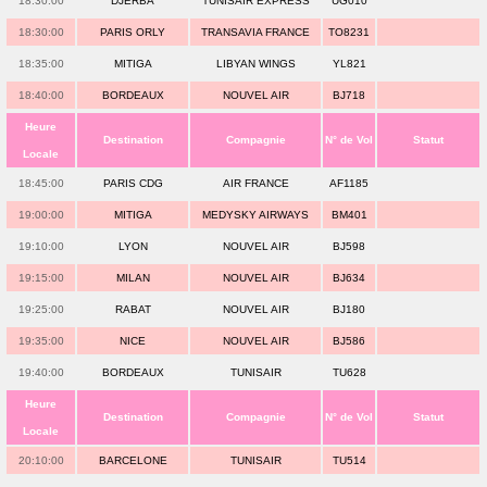
18:30:00
DJERBA
TUNISAIR EXPRESS
UG010
18:30:00
PARIS ORLY
TRANSAVIA FRANCE
TO8231
18:35:00
MITIGA
LIBYAN WINGS
YL821
18:40:00
BORDEAUX
NOUVEL AIR
BJ718
Heure
Destination
Compagnie
N° de Vol
Statut
Locale
18:45:00
PARIS CDG
AIR FRANCE
AF1185
19:00:00
MITIGA
MEDYSKY AIRWAYS
BM401
19:10:00
LYON
NOUVEL AIR
BJ598
19:15:00
MILAN
NOUVEL AIR
BJ634
19:25:00
RABAT
NOUVEL AIR
BJ180
19:35:00
NICE
NOUVEL AIR
BJ586
19:40:00
BORDEAUX
TUNISAIR
TU628
Heure
Destination
Compagnie
N° de Vol
Statut
Locale
20:10:00
BARCELONE
TUNISAIR
TU514