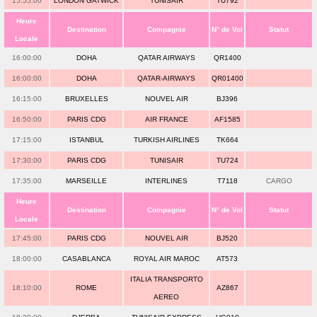
15:55:00
LONDON GATWICK
TUNISAIR
TU792
Heure
Destination
Compagnie
N° de Vol
Statut
Locale
16:00:00
DOHA
QATAR AIRWAYS
QR1400
16:00:00
DOHA
QATAR-AIRWAYS
QR01400
16:15:00
BRUXELLES
NOUVEL AIR
BJ396
16:50:00
PARIS CDG
AIR FRANCE
AF1585
17:15:00
ISTANBUL
TURKISH AIRLINES
TK664
17:30:00
PARIS CDG
TUNISAIR
TU724
17:35:00
MARSEILLE
INTERLINES
T7118
CARGO
Heure
Destination
Compagnie
N° de Vol
Statut
Locale
17:45:00
PARIS CDG
NOUVEL AIR
BJ520
18:00:00
CASABLANCA
ROYAL AIR MAROC
AT573
ITALIA TRANSPORTO
18:10:00
ROME
AZ867
AEREO