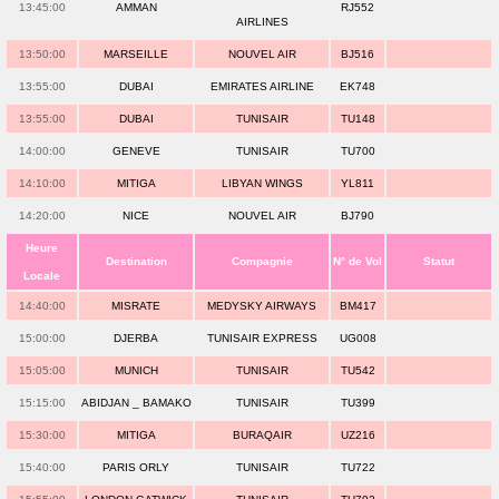
13:45:00
AMMAN
RJ552
AIRLINES
13:50:00
MARSEILLE
NOUVEL AIR
BJ516
13:55:00
DUBAI
EMIRATES AIRLINE
EK748
13:55:00
DUBAI
TUNISAIR
TU148
14:00:00
GENEVE
TUNISAIR
TU700
14:10:00
MITIGA
LIBYAN WINGS
YL811
14:20:00
NICE
NOUVEL AIR
BJ790
Heure
Destination
Compagnie
N° de Vol
Statut
Locale
14:40:00
MISRATE
MEDYSKY AIRWAYS
BM417
15:00:00
DJERBA
TUNISAIR EXPRESS
UG008
15:05:00
MUNICH
TUNISAIR
TU542
15:15:00
ABIDJAN _ BAMAKO
TUNISAIR
TU399
15:30:00
MITIGA
BURAQAIR
UZ216
15:40:00
PARIS ORLY
TUNISAIR
TU722