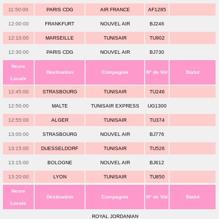
11:50:00
PARIS CDG
AIR FRANCE
AF1285
12:00:00
FRANKFURT
NOUVEL AIR
BJ246
12:10:00
MARSEILLE
TUNISAIR
TU902
12:30:00
PARIS CDG
NOUVEL AIR
BJ730
Heure
Destination
Compagnie
N° de Vol
Statut
Locale
12:45:00
STRASBOURG
TUNISAIR
TU246
12:50:00
MALTE
TUNISAIR EXPRESS
UG1300
12:55:00
ALGER
TUNISAIR
TU374
13:00:00
STRASBOURG
NOUVEL AIR
BJ776
13:15:00
DUESSELDORF
TUNISAIR
TU526
13:15:00
BOLOGNE
NOUVEL AIR
BJ612
13:20:00
LYON
TUNISAIR
TU850
Heure
Destination
Compagnie
N° de Vol
Statut
Locale
ROYAL JORDANIAN