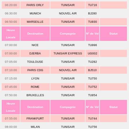
06:20:00
PARIS ORLY
TUNISAIR
TU716
06:30:00
MUNICH
NOUVEL AIR
BJ280
06:50:00
MARSEILLE
TUNISAIR
TU930
Heure
Destination
Compagnie
N° de Vol
Statut
Locale
07:00:00
NICE
TUNISAIR
TU996
07:00:00
DJERBA
TUNISAIR EXPRESS
UG002
07:05:00
TOULOUSE
TUNISAIR
TU282
07:10:00
PARIS CDG
NOUVEL AIR
BJ510
07:15:00
LYON
TUNISAIR
TU750
07:45:00
ROME
TUNISAIR
TU752
07:50:00
BRUXELLES
TUNISAIR
TU954
Heure
Destination
Compagnie
N° de Vol
Statut
Locale
07:55:00
FRANKFURT
TUNISAIR
TU744
08:00:00
MILAN
TUNISAIR
TU756