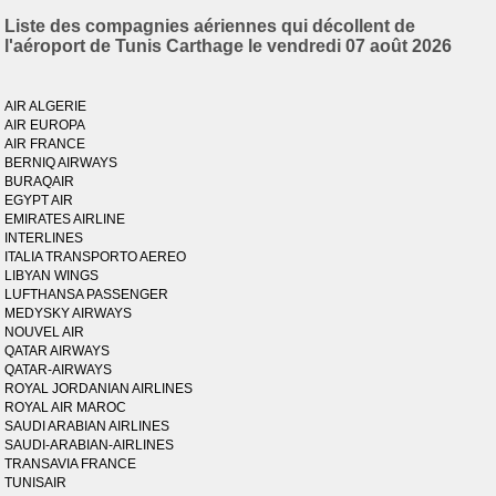
Liste des compagnies aériennes qui décollent de
l'aéroport de Tunis Carthage le vendredi 07 août 2026
AIR ALGERIE
AIR EUROPA
AIR FRANCE
BERNIQ AIRWAYS
BURAQAIR
EGYPT AIR
EMIRATES AIRLINE
INTERLINES
ITALIA TRANSPORTO AEREO
LIBYAN WINGS
LUFTHANSA PASSENGER
MEDYSKY AIRWAYS
NOUVEL AIR
QATAR AIRWAYS
QATAR-AIRWAYS
ROYAL JORDANIAN AIRLINES
ROYAL AIR MAROC
SAUDI ARABIAN AIRLINES
SAUDI-ARABIAN-AIRLINES
TRANSAVIA FRANCE
TUNISAIR