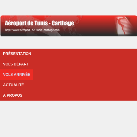
PRÉSENTATION
VOLS DÉPART
VOLS ARRIVÉE
ACTUALITÉ
A PROPOS