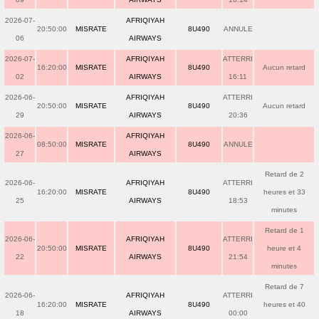
2026-07-
AFRIQIYAH
20:50:00
MISRATE
8U490
ANNULE
06
AIRWAYS
2026-07-
AFRIQIYAH
ATTERRI
16:20:00
MISRATE
8U490
Aucun retard
02
AIRWAYS
16:11
2026-06-
AFRIQIYAH
ATTERRI
20:50:00
MISRATE
8U490
Aucun retard
29
AIRWAYS
20:36
2026-06-
AFRIQIYAH
08:50:00
MISRATE
8U490
ANNULE
27
AIRWAYS
Retard de 2
2026-06-
AFRIQIYAH
ATTERRI
16:20:00
MISRATE
8U490
heures et 33
25
AIRWAYS
18:53
minutes
Retard de 1
2026-06-
AFRIQIYAH
ATTERRI
20:50:00
MISRATE
8U490
heure et 4
22
AIRWAYS
21:54
minutes
Retard de 7
2026-06-
AFRIQIYAH
ATTERRI
16:20:00
MISRATE
8U490
heures et 40
18
AIRWAYS
00:00