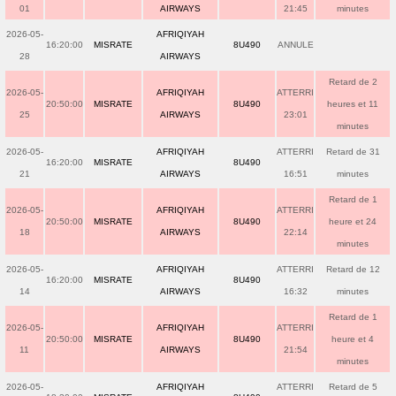
01
AIRWAYS
21:45
minutes
2026-05-
AFRIQIYAH
16:20:00
MISRATE
8U490
ANNULE
28
AIRWAYS
Retard de 2
2026-05-
AFRIQIYAH
ATTERRI
20:50:00
MISRATE
8U490
heures et 11
25
AIRWAYS
23:01
minutes
2026-05-
AFRIQIYAH
ATTERRI
Retard de 31
16:20:00
MISRATE
8U490
21
AIRWAYS
16:51
minutes
Retard de 1
2026-05-
AFRIQIYAH
ATTERRI
20:50:00
MISRATE
8U490
heure et 24
18
AIRWAYS
22:14
minutes
2026-05-
AFRIQIYAH
ATTERRI
Retard de 12
16:20:00
MISRATE
8U490
14
AIRWAYS
16:32
minutes
Retard de 1
2026-05-
AFRIQIYAH
ATTERRI
20:50:00
MISRATE
8U490
heure et 4
11
AIRWAYS
21:54
minutes
2026-05-
AFRIQIYAH
ATTERRI
Retard de 5