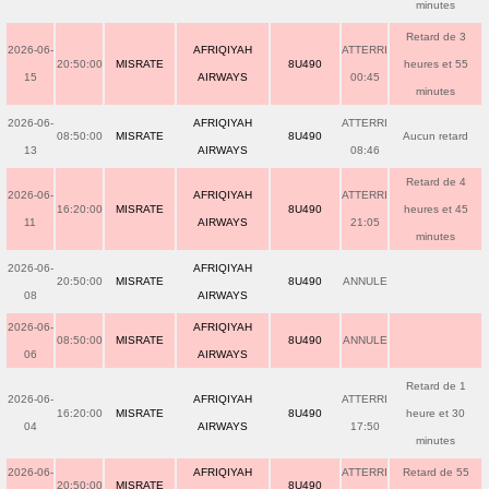
minutes
Retard de 3
2026-06-
AFRIQIYAH
ATTERRI
20:50:00
MISRATE
8U490
heures et 55
15
AIRWAYS
00:45
minutes
2026-06-
AFRIQIYAH
ATTERRI
08:50:00
MISRATE
8U490
Aucun retard
13
AIRWAYS
08:46
Retard de 4
2026-06-
AFRIQIYAH
ATTERRI
16:20:00
MISRATE
8U490
heures et 45
11
AIRWAYS
21:05
minutes
2026-06-
AFRIQIYAH
20:50:00
MISRATE
8U490
ANNULE
08
AIRWAYS
2026-06-
AFRIQIYAH
08:50:00
MISRATE
8U490
ANNULE
06
AIRWAYS
Retard de 1
2026-06-
AFRIQIYAH
ATTERRI
16:20:00
MISRATE
8U490
heure et 30
04
AIRWAYS
17:50
minutes
2026-06-
AFRIQIYAH
ATTERRI
Retard de 55
20:50:00
MISRATE
8U490