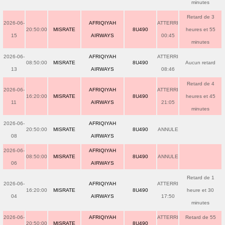
minutes
Retard de 3
2026-06-
AFRIQIYAH
ATTERRI
20:50:00
MISRATE
8U490
heures et 55
15
AIRWAYS
00:45
minutes
2026-06-
AFRIQIYAH
ATTERRI
08:50:00
MISRATE
8U490
Aucun retard
13
AIRWAYS
08:46
Retard de 4
2026-06-
AFRIQIYAH
ATTERRI
16:20:00
MISRATE
8U490
heures et 45
11
AIRWAYS
21:05
minutes
2026-06-
AFRIQIYAH
20:50:00
MISRATE
8U490
ANNULE
08
AIRWAYS
2026-06-
AFRIQIYAH
08:50:00
MISRATE
8U490
ANNULE
06
AIRWAYS
Retard de 1
2026-06-
AFRIQIYAH
ATTERRI
16:20:00
MISRATE
8U490
heure et 30
04
AIRWAYS
17:50
minutes
2026-06-
AFRIQIYAH
ATTERRI
Retard de 55
20:50:00
MISRATE
8U490