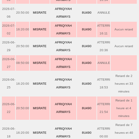
2026-07-
AFRIQIYAH
20:50:00
MISRATE
8U490
ANNULE
06
AIRWAYS
2026-07-
AFRIQIYAH
ATTERRI
16:20:00
MISRATE
8U490
Aucun retard
02
AIRWAYS
16:11
2026-06-
AFRIQIYAH
ATTERRI
20:50:00
MISRATE
8U490
Aucun retard
29
AIRWAYS
20:36
2026-06-
AFRIQIYAH
08:50:00
MISRATE
8U490
ANNULE
27
AIRWAYS
Retard de 2
2026-06-
AFRIQIYAH
ATTERRI
16:20:00
MISRATE
8U490
heures et 33
25
AIRWAYS
18:53
minutes
Retard de 1
2026-06-
AFRIQIYAH
ATTERRI
20:50:00
MISRATE
8U490
heure et 4
22
AIRWAYS
21:54
minutes
Retard de 7
2026-06-
AFRIQIYAH
ATTERRI
16:20:00
MISRATE
8U490
heures et 40
18
AIRWAYS
00:00