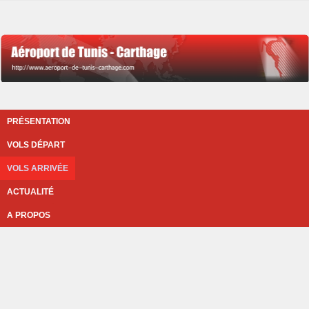
PRÉSENTATION
VOLS DÉPART
VOLS ARRIVÉE
ACTUALITÉ
A PROPOS