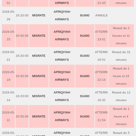
01
AIRWAYS
21:45
minutes
2026-05-
AFRIQIYAH
16:20:00
MISRATE
8U490
ANNULE
28
AIRWAYS
Retard de 2
2026-05-
AFRIQIYAH
ATTERRI
20:50:00
MISRATE
8U490
heures et 11
25
AIRWAYS
23:01
minutes
2026-05-
AFRIQIYAH
ATTERRI
Retard de 31
16:20:00
MISRATE
8U490
21
AIRWAYS
16:51
minutes
Retard de 1
2026-05-
AFRIQIYAH
ATTERRI
20:50:00
MISRATE
8U490
heure et 24
18
AIRWAYS
22:14
minutes
2026-05-
AFRIQIYAH
ATTERRI
Retard de 12
16:20:00
MISRATE
8U490
14
AIRWAYS
16:32
minutes
Retard de 1
2026-05-
AFRIQIYAH
ATTERRI
20:50:00
MISRATE
8U490
heure et 4
11
AIRWAYS
21:54
minutes
2026-05-
AFRIQIYAH
ATTERRI
Retard de 5