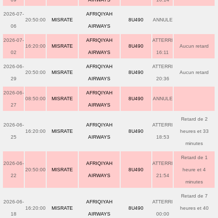
2026-07-
AFRIQIYAH
20:50:00
MISRATE
8U490
ANNULE
06
AIRWAYS
2026-07-
AFRIQIYAH
ATTERRI
16:20:00
MISRATE
8U490
Aucun retard
02
AIRWAYS
16:11
2026-06-
AFRIQIYAH
ATTERRI
20:50:00
MISRATE
8U490
Aucun retard
29
AIRWAYS
20:36
2026-06-
AFRIQIYAH
08:50:00
MISRATE
8U490
ANNULE
27
AIRWAYS
Retard de 2
2026-06-
AFRIQIYAH
ATTERRI
16:20:00
MISRATE
8U490
heures et 33
25
AIRWAYS
18:53
minutes
Retard de 1
2026-06-
AFRIQIYAH
ATTERRI
20:50:00
MISRATE
8U490
heure et 4
22
AIRWAYS
21:54
minutes
Retard de 7
2026-06-
AFRIQIYAH
ATTERRI
16:20:00
MISRATE
8U490
heures et 40
18
AIRWAYS
00:00