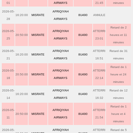
01
AIRWAYS
21:45
minutes
2026-05-
AFRIQIYAH
16:20:00
MISRATE
8U490
ANNULE
28
AIRWAYS
Retard de 2
2026-05-
AFRIQIYAH
ATTERRI
20:50:00
MISRATE
8U490
heures et 11
25
AIRWAYS
23:01
minutes
2026-05-
AFRIQIYAH
ATTERRI
Retard de 31
16:20:00
MISRATE
8U490
21
AIRWAYS
16:51
minutes
Retard de 1
2026-05-
AFRIQIYAH
ATTERRI
20:50:00
MISRATE
8U490
heure et 24
18
AIRWAYS
22:14
minutes
2026-05-
AFRIQIYAH
ATTERRI
Retard de 12
16:20:00
MISRATE
8U490
14
AIRWAYS
16:32
minutes
Retard de 1
2026-05-
AFRIQIYAH
ATTERRI
20:50:00
MISRATE
8U490
heure et 4
11
AIRWAYS
21:54
minutes
2026-05-
AFRIQIYAH
ATTERRI
Retard de 5