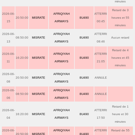
minutes
Retard de 3
2026-06-
AFRIQIYAH
ATTERRI
20:50:00
MISRATE
8U490
heures et 55
15
AIRWAYS
00:45
minutes
2026-06-
AFRIQIYAH
ATTERRI
08:50:00
MISRATE
8U490
Aucun retard
13
AIRWAYS
08:46
Retard de 4
2026-06-
AFRIQIYAH
ATTERRI
16:20:00
MISRATE
8U490
heures et 45
11
AIRWAYS
21:05
minutes
2026-06-
AFRIQIYAH
20:50:00
MISRATE
8U490
ANNULE
08
AIRWAYS
2026-06-
AFRIQIYAH
08:50:00
MISRATE
8U490
ANNULE
06
AIRWAYS
Retard de 1
2026-06-
AFRIQIYAH
ATTERRI
16:20:00
MISRATE
8U490
heure et 30
04
AIRWAYS
17:50
minutes
2026-06-
AFRIQIYAH
ATTERRI
Retard de 55
20:50:00
MISRATE
8U490