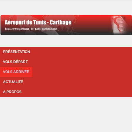
PRÉSENTATION
VOLS DÉPART
VOLS ARRIVÉE
ACTUALITÉ
A PROPOS