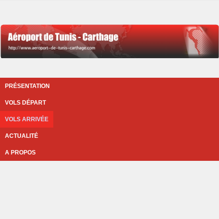
PRÉSENTATION
VOLS DÉPART
VOLS ARRIVÉE
ACTUALITÉ
A PROPOS