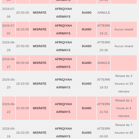
2026-07-
AFRIQIYAH
20:50:00
MISRATE
8U490
ANNULE
06
AIRWAYS
2026-07-
AFRIQIYAH
ATTERRI
16:20:00
MISRATE
8U490
Aucun retard
02
AIRWAYS
16:11
2026-06-
AFRIQIYAH
ATTERRI
20:50:00
MISRATE
8U490
Aucun retard
29
AIRWAYS
20:36
2026-06-
AFRIQIYAH
08:50:00
MISRATE
8U490
ANNULE
27
AIRWAYS
Retard de 2
2026-06-
AFRIQIYAH
ATTERRI
16:20:00
MISRATE
8U490
heures et 33
25
AIRWAYS
18:53
minutes
Retard de 1
2026-06-
AFRIQIYAH
ATTERRI
20:50:00
MISRATE
8U490
heure et 4
22
AIRWAYS
21:54
minutes
Retard de 7
2026-06-
AFRIQIYAH
ATTERRI
16:20:00
MISRATE
8U490
heures et 40
18
AIRWAYS
00:00