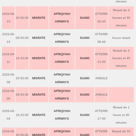
minutes
Retard de 3
2026-06-
AFRIQIYAH
ATTERRI
20:50:00
MISRATE
8U490
heures et 55
15
AIRWAYS
00:45
minutes
2026-06-
AFRIQIYAH
ATTERRI
08:50:00
MISRATE
8U490
Aucun retard
13
AIRWAYS
08:46
Retard de 4
2026-06-
AFRIQIYAH
ATTERRI
16:20:00
MISRATE
8U490
heures et 45
11
AIRWAYS
21:05
minutes
2026-06-
AFRIQIYAH
20:50:00
MISRATE
8U490
ANNULE
08
AIRWAYS
2026-06-
AFRIQIYAH
08:50:00
MISRATE
8U490
ANNULE
06
AIRWAYS
Retard de 1
2026-06-
AFRIQIYAH
ATTERRI
16:20:00
MISRATE
8U490
heure et 30
04
AIRWAYS
17:50
minutes
2026-06-
AFRIQIYAH
ATTERRI
Retard de 55
20:50:00
MISRATE
8U490