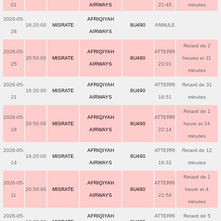
01
AIRWAYS
21:45
minutes
2026-05-
AFRIQIYAH
16:20:00
MISRATE
8U490
ANNULE
28
AIRWAYS
Retard de 2
2026-05-
AFRIQIYAH
ATTERRI
20:50:00
MISRATE
8U490
heures et 11
25
AIRWAYS
23:01
minutes
2026-05-
AFRIQIYAH
ATTERRI
Retard de 31
16:20:00
MISRATE
8U490
21
AIRWAYS
16:51
minutes
Retard de 1
2026-05-
AFRIQIYAH
ATTERRI
20:50:00
MISRATE
8U490
heure et 24
18
AIRWAYS
22:14
minutes
2026-05-
AFRIQIYAH
ATTERRI
Retard de 12
16:20:00
MISRATE
8U490
14
AIRWAYS
16:32
minutes
Retard de 1
2026-05-
AFRIQIYAH
ATTERRI
20:50:00
MISRATE
8U490
heure et 4
11
AIRWAYS
21:54
minutes
2026-05-
AFRIQIYAH
ATTERRI
Retard de 5