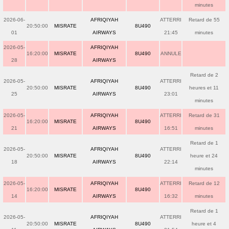
minutes
2026-06-
AFRIQIYAH
ATTERRI
Retard de 55
20:50:00
MISRATE
8U490
01
AIRWAYS
21:45
minutes
2026-05-
AFRIQIYAH
16:20:00
MISRATE
8U490
ANNULE
28
AIRWAYS
Retard de 2
2026-05-
AFRIQIYAH
ATTERRI
20:50:00
MISRATE
8U490
heures et 11
25
AIRWAYS
23:01
minutes
2026-05-
AFRIQIYAH
ATTERRI
Retard de 31
16:20:00
MISRATE
8U490
21
AIRWAYS
16:51
minutes
Retard de 1
2026-05-
AFRIQIYAH
ATTERRI
20:50:00
MISRATE
8U490
heure et 24
18
AIRWAYS
22:14
minutes
2026-05-
AFRIQIYAH
ATTERRI
Retard de 12
16:20:00
MISRATE
8U490
14
AIRWAYS
16:32
minutes
Retard de 1
2026-05-
AFRIQIYAH
ATTERRI
20:50:00
MISRATE
8U490
heure et 4