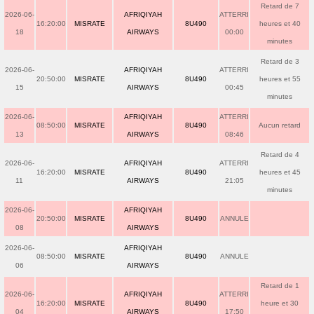
Retard de 7
2026-06-
AFRIQIYAH
ATTERRI
16:20:00
MISRATE
8U490
heures et 40
18
AIRWAYS
00:00
minutes
Retard de 3
2026-06-
AFRIQIYAH
ATTERRI
20:50:00
MISRATE
8U490
heures et 55
15
AIRWAYS
00:45
minutes
2026-06-
AFRIQIYAH
ATTERRI
08:50:00
MISRATE
8U490
Aucun retard
13
AIRWAYS
08:46
Retard de 4
2026-06-
AFRIQIYAH
ATTERRI
16:20:00
MISRATE
8U490
heures et 45
11
AIRWAYS
21:05
minutes
2026-06-
AFRIQIYAH
20:50:00
MISRATE
8U490
ANNULE
08
AIRWAYS
2026-06-
AFRIQIYAH
08:50:00
MISRATE
8U490
ANNULE
06
AIRWAYS
Retard de 1
2026-06-
AFRIQIYAH
ATTERRI
16:20:00
MISRATE
8U490
heure et 30
04
AIRWAYS
17:50