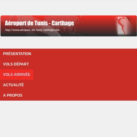
PRÉSENTATION
VOLS DÉPART
VOLS ARRIVÉE
ACTUALITÉ
A PROPOS