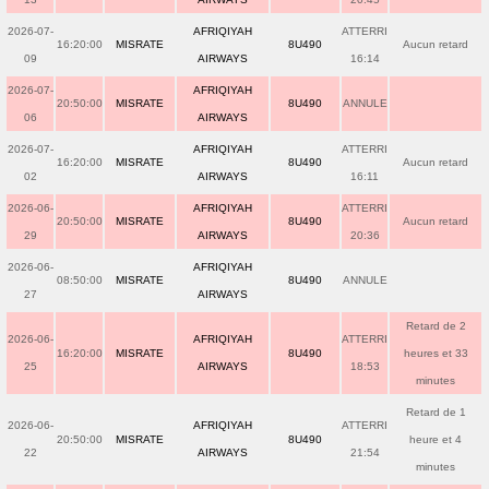
2026-07-
AFRIQIYAH
ATTERRI
16:20:00
MISRATE
8U490
Aucun retard
09
AIRWAYS
16:14
2026-07-
AFRIQIYAH
20:50:00
MISRATE
8U490
ANNULE
06
AIRWAYS
2026-07-
AFRIQIYAH
ATTERRI
16:20:00
MISRATE
8U490
Aucun retard
02
AIRWAYS
16:11
2026-06-
AFRIQIYAH
ATTERRI
20:50:00
MISRATE
8U490
Aucun retard
29
AIRWAYS
20:36
2026-06-
AFRIQIYAH
08:50:00
MISRATE
8U490
ANNULE
27
AIRWAYS
Retard de 2
2026-06-
AFRIQIYAH
ATTERRI
16:20:00
MISRATE
8U490
heures et 33
25
AIRWAYS
18:53
minutes
Retard de 1
2026-06-
AFRIQIYAH
ATTERRI
20:50:00
MISRATE
8U490
heure et 4
22
AIRWAYS
21:54
minutes