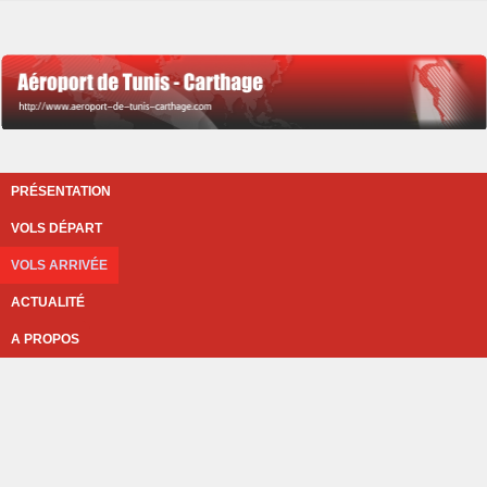
PRÉSENTATION
VOLS DÉPART
VOLS ARRIVÉE
ACTUALITÉ
A PROPOS