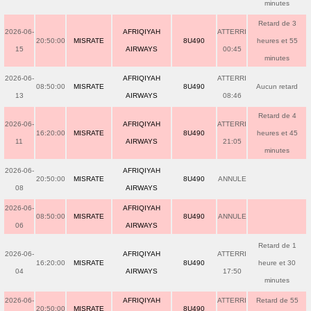
minutes
Retard de 3
2026-06-
AFRIQIYAH
ATTERRI
20:50:00
MISRATE
8U490
heures et 55
15
AIRWAYS
00:45
minutes
2026-06-
AFRIQIYAH
ATTERRI
08:50:00
MISRATE
8U490
Aucun retard
13
AIRWAYS
08:46
Retard de 4
2026-06-
AFRIQIYAH
ATTERRI
16:20:00
MISRATE
8U490
heures et 45
11
AIRWAYS
21:05
minutes
2026-06-
AFRIQIYAH
20:50:00
MISRATE
8U490
ANNULE
08
AIRWAYS
2026-06-
AFRIQIYAH
08:50:00
MISRATE
8U490
ANNULE
06
AIRWAYS
Retard de 1
2026-06-
AFRIQIYAH
ATTERRI
16:20:00
MISRATE
8U490
heure et 30
04
AIRWAYS
17:50
minutes
2026-06-
AFRIQIYAH
ATTERRI
Retard de 55
20:50:00
MISRATE
8U490