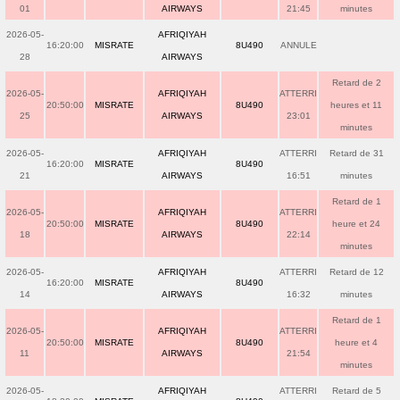
01
AIRWAYS
21:45
minutes
2026-05-
AFRIQIYAH
16:20:00
MISRATE
8U490
ANNULE
28
AIRWAYS
Retard de 2
2026-05-
AFRIQIYAH
ATTERRI
20:50:00
MISRATE
8U490
heures et 11
25
AIRWAYS
23:01
minutes
2026-05-
AFRIQIYAH
ATTERRI
Retard de 31
16:20:00
MISRATE
8U490
21
AIRWAYS
16:51
minutes
Retard de 1
2026-05-
AFRIQIYAH
ATTERRI
20:50:00
MISRATE
8U490
heure et 24
18
AIRWAYS
22:14
minutes
2026-05-
AFRIQIYAH
ATTERRI
Retard de 12
16:20:00
MISRATE
8U490
14
AIRWAYS
16:32
minutes
Retard de 1
2026-05-
AFRIQIYAH
ATTERRI
20:50:00
MISRATE
8U490
heure et 4
11
AIRWAYS
21:54
minutes
2026-05-
AFRIQIYAH
ATTERRI
Retard de 5