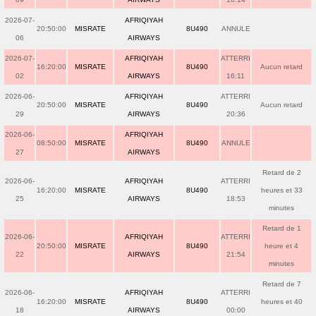
2026-07-
AFRIQIYAH
20:50:00
MISRATE
8U490
ANNULE
06
AIRWAYS
2026-07-
AFRIQIYAH
ATTERRI
16:20:00
MISRATE
8U490
Aucun retard
02
AIRWAYS
16:11
2026-06-
AFRIQIYAH
ATTERRI
20:50:00
MISRATE
8U490
Aucun retard
29
AIRWAYS
20:36
2026-06-
AFRIQIYAH
08:50:00
MISRATE
8U490
ANNULE
27
AIRWAYS
Retard de 2
2026-06-
AFRIQIYAH
ATTERRI
16:20:00
MISRATE
8U490
heures et 33
25
AIRWAYS
18:53
minutes
Retard de 1
2026-06-
AFRIQIYAH
ATTERRI
20:50:00
MISRATE
8U490
heure et 4
22
AIRWAYS
21:54
minutes
Retard de 7
2026-06-
AFRIQIYAH
ATTERRI
16:20:00
MISRATE
8U490
heures et 40
18
AIRWAYS
00:00