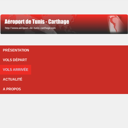
PRÉSENTATION
VOLS DÉPART
VOLS ARRIVÉE
ACTUALITÉ
A PROPOS