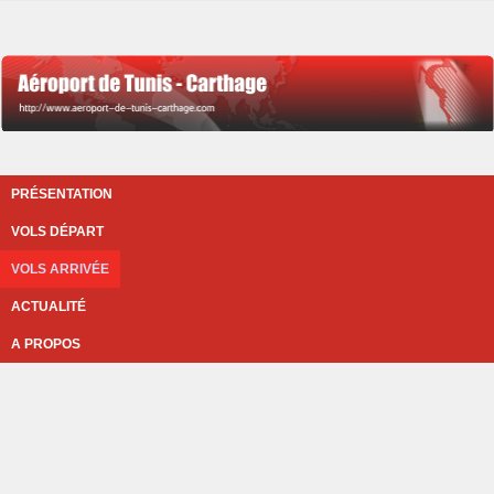
PRÉSENTATION
VOLS DÉPART
VOLS ARRIVÉE
ACTUALITÉ
A PROPOS