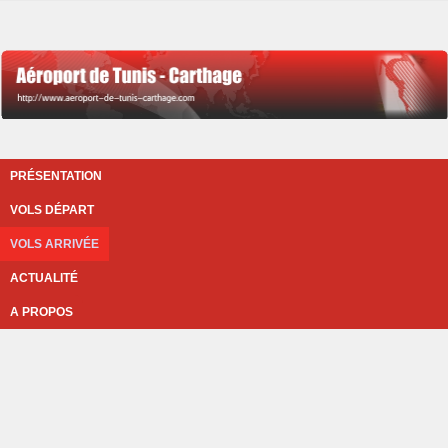
PRÉSENTATION
VOLS DÉPART
VOLS ARRIVÉE
ACTUALITÉ
A PROPOS