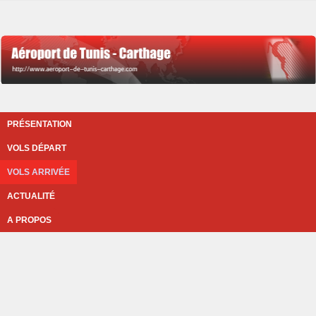
PRÉSENTATION
VOLS DÉPART
VOLS ARRIVÉE
ACTUALITÉ
A PROPOS