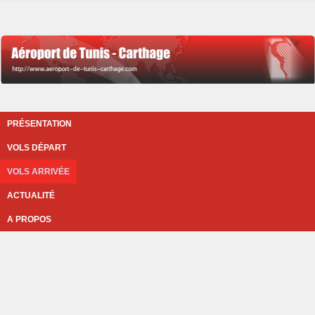
PRÉSENTATION
VOLS DÉPART
VOLS ARRIVÉE
ACTUALITÉ
A PROPOS