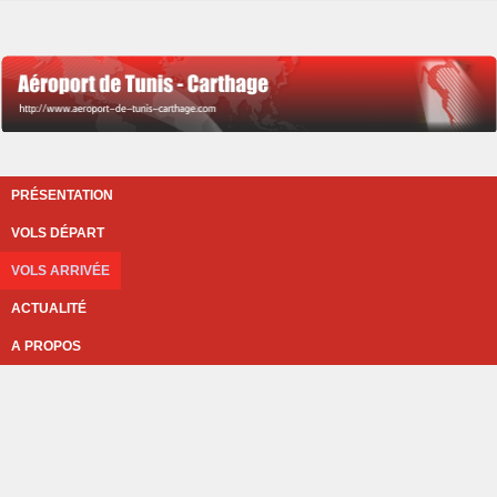
PRÉSENTATION
VOLS DÉPART
VOLS ARRIVÉE
ACTUALITÉ
A PROPOS