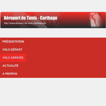
PRÉSENTATION
VOLS DÉPART
VOLS ARRIVÉE
ACTUALITÉ
A PROPOS