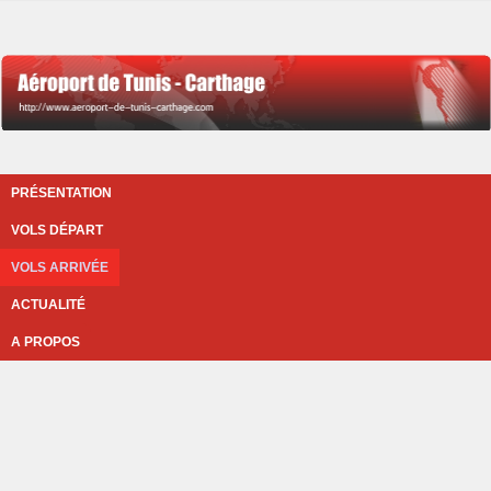
PRÉSENTATION
VOLS DÉPART
VOLS ARRIVÉE
ACTUALITÉ
A PROPOS