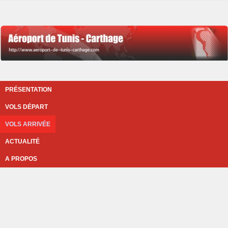
PRÉSENTATION
VOLS DÉPART
VOLS ARRIVÉE
ACTUALITÉ
A PROPOS