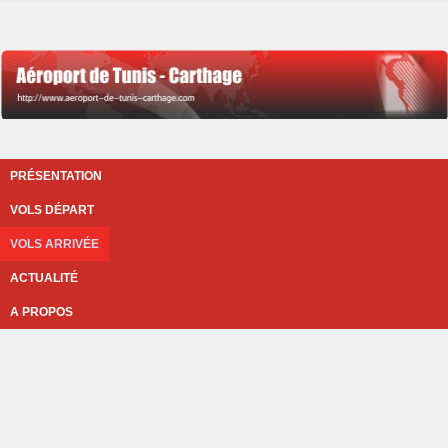
PRÉSENTATION
VOLS DÉPART
VOLS ARRIVÉE
ACTUALITÉ
A PROPOS