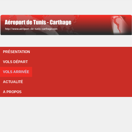
PRÉSENTATION
VOLS DÉPART
VOLS ARRIVÉE
ACTUALITÉ
A PROPOS