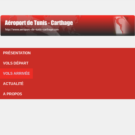
PRÉSENTATION
VOLS DÉPART
VOLS ARRIVÉE
ACTUALITÉ
A PROPOS