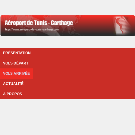
PRÉSENTATION
VOLS DÉPART
VOLS ARRIVÉE
ACTUALITÉ
A PROPOS