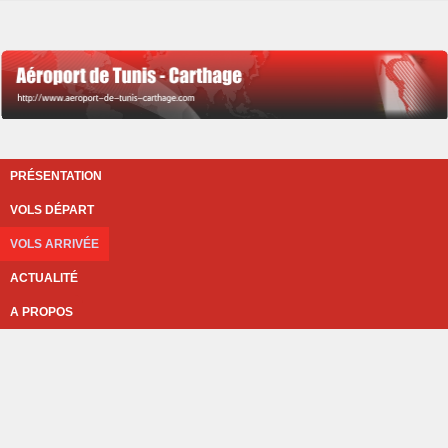
PRÉSENTATION
VOLS DÉPART
VOLS ARRIVÉE
ACTUALITÉ
A PROPOS