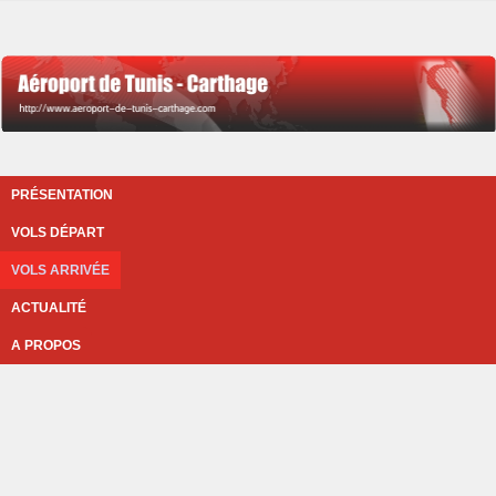
PRÉSENTATION
VOLS DÉPART
VOLS ARRIVÉE
ACTUALITÉ
A PROPOS