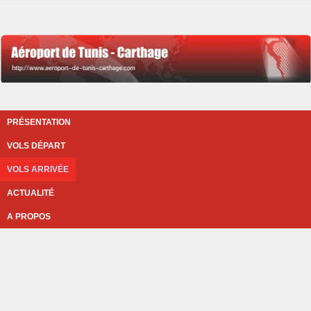
PRÉSENTATION
VOLS DÉPART
VOLS ARRIVÉE
ACTUALITÉ
A PROPOS