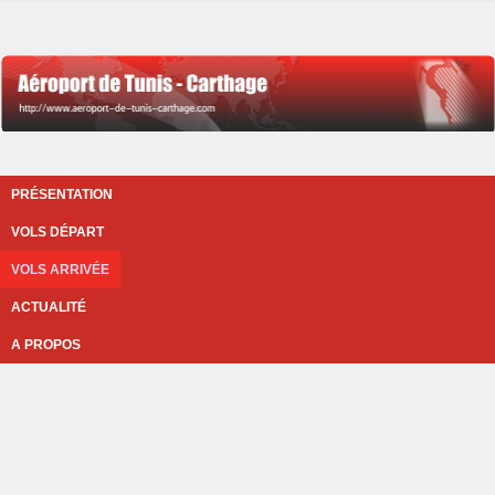
PRÉSENTATION
VOLS DÉPART
VOLS ARRIVÉE
ACTUALITÉ
A PROPOS