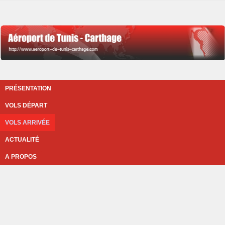
PRÉSENTATION
VOLS DÉPART
VOLS ARRIVÉE
ACTUALITÉ
A PROPOS