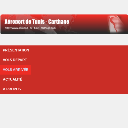
PRÉSENTATION
VOLS DÉPART
VOLS ARRIVÉE
ACTUALITÉ
A PROPOS