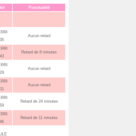
tut
Ponctualité
ERRI
Aucun retard
:35
ERRI
Retard de 8 minutes
:43
ERRI
Aucun retard
:29
ERRI
Aucun retard
:11
ERRI
Retard de 24 minutes
:59
ERRI
Retard de 11 minutes
:46
ULE