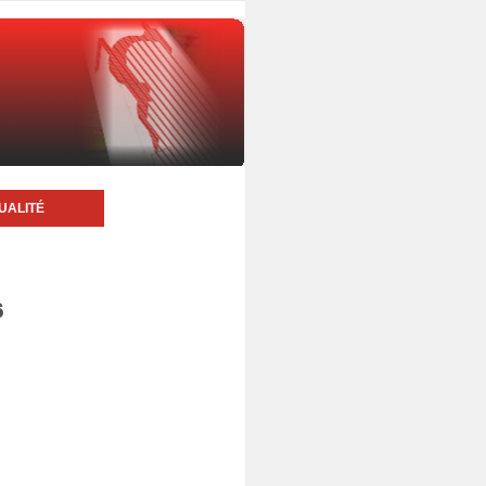
UALITÉ
6