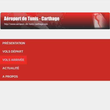
PRÉSENTATION
VOLS DÉPART
VOLS ARRIVÉE
ACTUALITÉ
A PROPOS