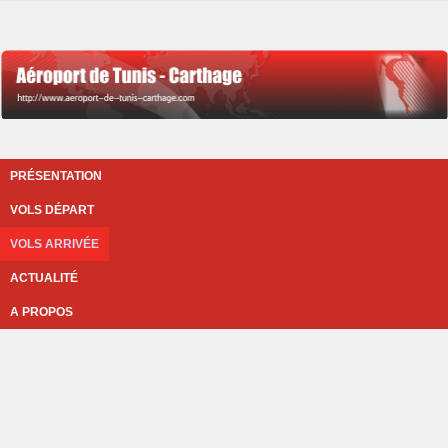
PRÉSENTATION
VOLS DÉPART
VOLS ARRIVÉE
ACTUALITÉ
A PROPOS