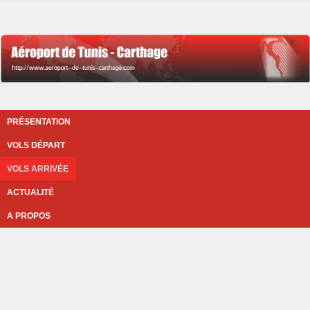
PRÉSENTATION
VOLS DÉPART
VOLS ARRIVÉE
ACTUALITÉ
A PROPOS