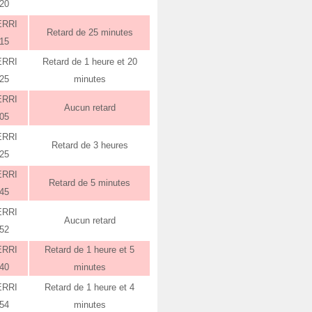
:20
ERRI
Retard de 25 minutes
:15
ERRI
Retard de 1 heure et 20
:25
minutes
ERRI
Aucun retard
:05
ERRI
Retard de 3 heures
:25
ERRI
Retard de 5 minutes
:45
ERRI
Aucun retard
:52
ERRI
Retard de 1 heure et 5
:40
minutes
ERRI
Retard de 1 heure et 4
:54
minutes