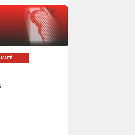
UALITÉ
6