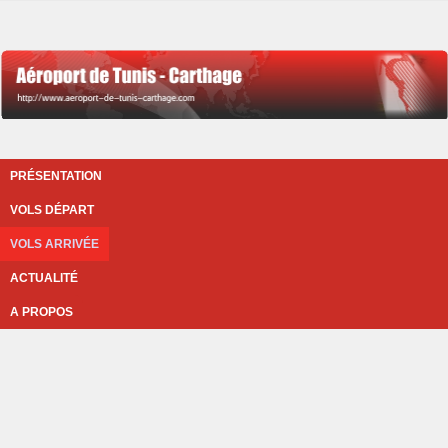
PRÉSENTATION
VOLS DÉPART
VOLS ARRIVÉE
ACTUALITÉ
A PROPOS