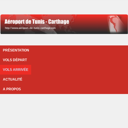
PRÉSENTATION
VOLS DÉPART
VOLS ARRIVÉE
ACTUALITÉ
A PROPOS